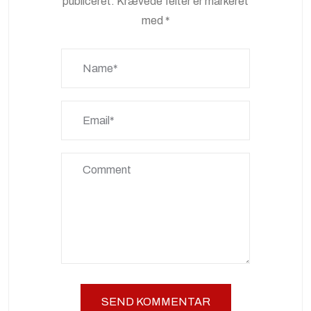
publiceret.
Krævede felter er markeret
med
*